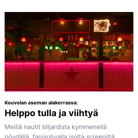
Kouvolan aseman alakerrassa:
Helppo tulla ja viihtyä
Meillä nautit biljardista kymmenellä
pöydällä, fanisohvalla isolta screeniltä