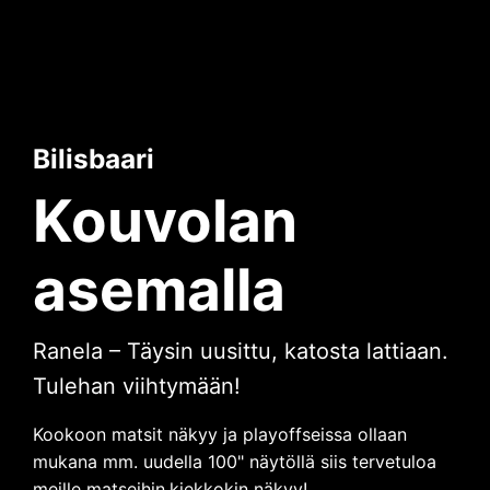
Bilisbaari
Kouvolan
asemalla
Ranela – Täysin uusittu, katosta lattiaan.
Tulehan viihtymään!
Kookoon matsit näkyy ja playoffseissa ollaan
mukana mm. uudella 100" näytöllä siis tervetuloa
meille matseihin,kiekkokin näkyy!