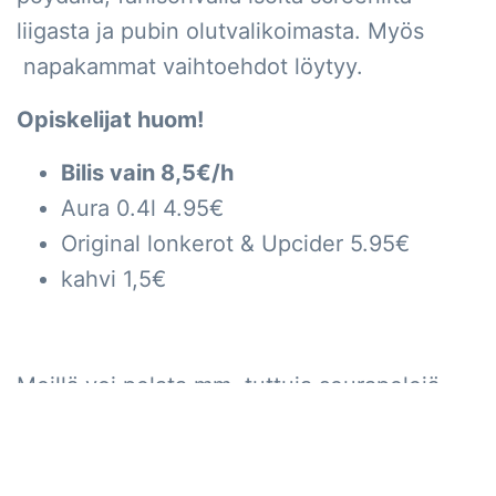
liigasta ja pubin olutvalikoimasta. Myös
napakammat vaihtoehdot löytyy.
Opiskelijat huom!
Bilis vain 8,5€/h
Aura 0.4l 4.95€
Original lonkerot & Upcider 5.95€
kahvi 1,5€
Meillä voi pelata mm. tuttuja seurapelejä
jukeboxin laulaessa toivemusaa, uutuutena
cornhole-heittopeli ja pöytäcurling.
Tervetuloa viihtymään!