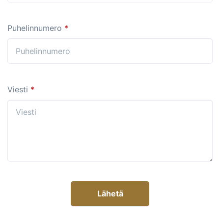
Puhelinnumero
*
Viesti
*
Lähetä